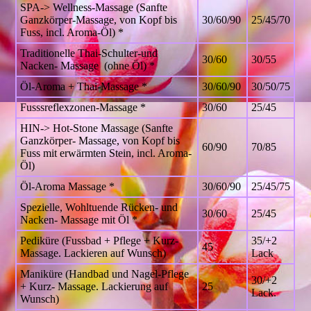
SPA-> Wellness-Massage (Sanfte
Ganzkörper-Massage, von Kopf bis
30/60/90
25/45/70
Fuss, incl. Aroma-Öl) *
Traditionelle Thai-Schulter-und
30/60
30/55
Nacken- Massage (ohne Öl) *
Öl-Aroma + Thai-Massage *
30/60/90
30/50/75
Fusssreflexzonen-Massage *
30/60
25/45
HIN-> Hot-Stone Massage (Sanfte
Ganzkörper- Massage, von Kopf bis
60/90
70/85
Fuss mit erwärmten Stein, incl. Aroma-
Öl)
Öl-Aroma Massage *
30/60/90
25/45/75
Spezielle, Wohltuende Rücken- und
30/60
25/45
Nacken- Massage mit Öl *
Pediküre (Fussbad + Pflege + Kurz-
35/+2
45
Massage. Lackieren auf Wunsch)
Lack
Maniküre (Handbad und Nagel-Pflege
30/+2
+ Kurz- Massage. Lackierung auf
25
Lack.
Wunsch)