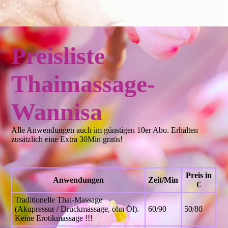
Preisliste
Thaimassage-
Wannisa
Alle Anwendungen auch im günstigen 10er Abo. Erhalten
zusätzlich eine Extra 30Min gratis!
Preis in
Anwendungen
Zeit/Min
€
Traditionelle Thai-Massage
(Akupressur / Druckmassage, ohn Öl).
60/90
50/80
Keine Erotikmassage !!!