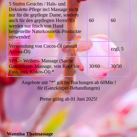
5 Stufen Gesichts / Hals- und
Dekolette-Pflege incl Massage nicht
nur für die gepflegte Dame, sondern
auch für den gepflegten Herrn!!Es
60
60
werden nur frisch von Hand
hergestellte Naturkosmetik-Produckte
verwendet!
Verwendung von Cocos-Öl (anstatt
zzgl. 5
Aroma-Öl)
SPA-> Wellnes- Massage (Sanfte
Ganzkörper- Massage, von Kopf bis
30/60
30/50
Fuss, incl. Kokos-Öl) *
Angebote mit "*" gilt für Buchungen ab 60Min !
für (Ganzkörper-Behandlungen)
Preise gültig ab 01 Juni 2025!
Wannisa Thaimassage